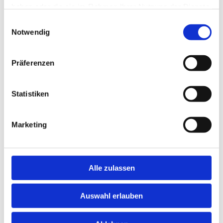
haben oder die sie im Rahmen Ihrer Nutzung der Dienste
gesammelt haben.
Einwilligungsauswahl
Notwendig
Umbaumaßnahmen, Reparaturen
und Instandsetzungen
Präferenzen
Statistiken
Marketing
Alle zulassen
Auswahl erlauben
Dach und Fassade